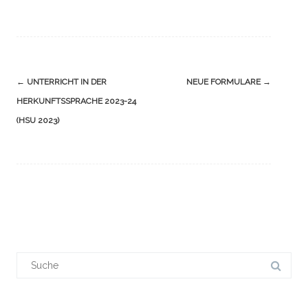
Navigation
←
UNTERRICHT IN DER
NEUE FORMULARE
→
(Beiträge)
HERKUNFTSSPRACHE 2023-24
(HSU 2023)
Suchergebnis
für: