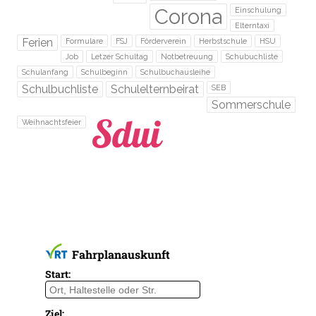
Corona
Einschulung
Elterntaxi
Ferien
Formulare
FSJ
Förderverein
Herbstschule
HSU
Job
Letzer Schultag
Notbetreuung
Schubuchliste
Schulanfang
Schulbeginn
Schulbuchausleihe
Schulbuchliste
Schulelternbeirat
SEB
Sommerschule
Weihnachtsfeier