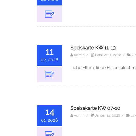
Speiskarte KW 11-13
11
Admin
/
Februar 11, 2026
/
Un
02, 2026
Liebe Eltern, liebe Essenteilnehme
Speisekarte KW 07-10
14
Admin
/
Januar 14, 2026
/
Unc
01, 2026