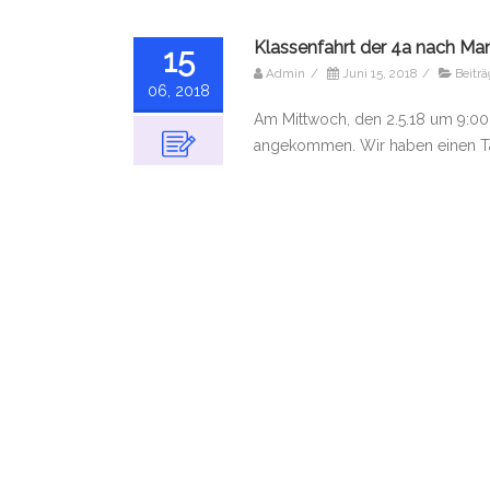
Klassenfahrt der 4a nach Ma
15
Admin
/
Juni 15, 2018
/
Beitr
06, 2018
Am Mittwoch, den 2.5.18 um 9:00 
angekommen. Wir haben einen Tag
Kräuterbutter hergestellt, eine 
veranstaltet und eine Besichtigu
abend gemacht. Am
Weiterlesen
ANFAHRT