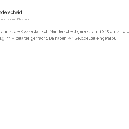
nderscheid
äge aus den Klassen
Uhr ist die Klasse 4a nach Manderscheid gereist. Um 10:15 Uhr sind w
 im Mittelalter gemacht. Da haben wir Geldbeutel eingefärbt,
Wanderung zur Oberburg gemacht, ein Picknick auf der Turnierwiese
ng des Bergfrieds gemacht. Danach haben wir noch einen bunten Spie
KONTAKT