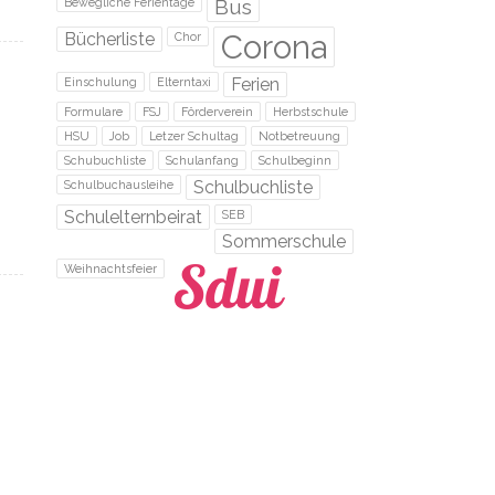
Bus
Bewegliche Ferientage
Corona
Bücherliste
Chor
Ferien
Einschulung
Elterntaxi
Formulare
FSJ
Förderverein
Herbstschule
HSU
Job
Letzer Schultag
Notbetreuung
Schubuchliste
Schulanfang
Schulbeginn
Schulbuchliste
Schulbuchausleihe
Schulelternbeirat
SEB
Sommerschule
Weihnachtsfeier