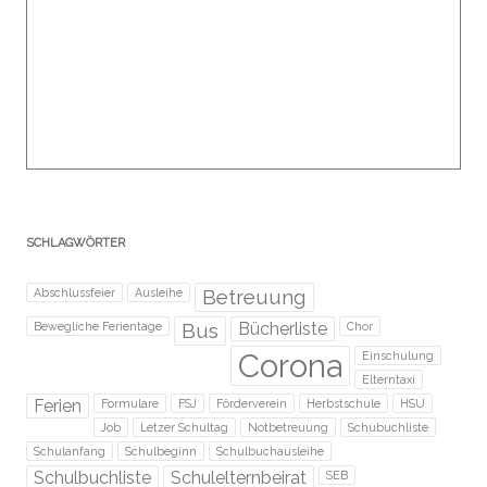
SCHLAGWÖRTER
Betreuung
Abschlussfeier
Ausleihe
Bus
Bücherliste
Bewegliche Ferientage
Chor
Corona
Einschulung
Elterntaxi
Ferien
Formulare
FSJ
Förderverein
Herbstschule
HSU
Job
Letzer Schultag
Notbetreuung
Schubuchliste
Schulanfang
Schulbeginn
Schulbuchausleihe
Schulbuchliste
Schulelternbeirat
SEB