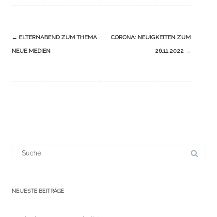
Navigation
←
ELTERNABEND ZUM THEMA
CORONA: NEUIGKEITEN ZUM
(Beiträge)
NEUE MEDIEN
26.11.2022
→
Suchergebnis
für:
NEUESTE BEITRÄGE