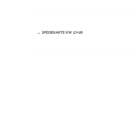
Navigation
←
SPEISEKARTE KW 27+28
(Beiträge)