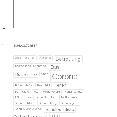
T“
→
SCHLAGWÖRTER
Betreuung
Abschlussfeier
Ausleihe
Bus
Bewegliche Ferientage
Corona
Bücherliste
Chor
Ferien
Einschulung
Elterntaxi
Formulare
FSJ
Förderverein
Herbstschule
HSU
Job
Letzer Schultag
Notbetreuung
Schubuchliste
Schulanfang
Schulbeginn
Schulbuchliste
Schulbuchausleihe
Schulelternbeirat
SEB