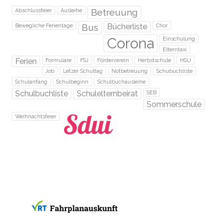
Betreuung
Abschlussfeier
Ausleihe
Bus
Bücherliste
Bewegliche Ferientage
Chor
Corona
Einschulung
Elterntaxi
Ferien
Formulare
FSJ
Förderverein
Herbstschule
HSU
Job
Letzer Schultag
Notbetreuung
Schubuchliste
Schulanfang
Schulbeginn
Schulbuchausleihe
Schulbuchliste
Schulelternbeirat
SEB
Sommerschule
Weihnachtsfeier