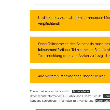
Update 22.04.2021: ab dem kommenden Montag
verpflichtend
!
Ohne Teilnahme an den Selbsttests muss da
teilnehmen!
Statt der Teilnahme am Selbsttest 
Testeinrichtung oder von Ärzten zulässig, di
Alle weiteren Informationen finden Sie hier:
Elterschreiben-vom-22.04.2021
Herunterladen
Datenschutzinformation-zu-SARS-CoV-2-Tests-Schule
Heru
Konzept-Selbsttests-in-Schulen-mit-Markierung
Herunterla