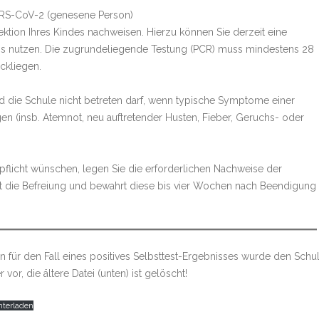
RS-CoV-2 (genesene Person)
fektion Ihres Kindes nachweisen. Hierzu können Sie derzeit eine
is nutzen. Die zugrundeliegende Testung (PCR) muss mindestens 28
ückliegen.
nd die Schule nicht betreten darf, wenn typische Symptome einer
en (insb. Atemnot, neu auftretender Husten, Fieber, Geruchs- oder
tpflicht wünschen, legen Sie die erforderlichen Nachweise der
rt die Befreiung und bewahrt diese bis vier Wochen nach Beendigung
ben für den Fall eines positives Selbsttest-Ergebnisses wurde den Schu
 vor, die ältere Datei (unten) ist gelöscht!
nterladen