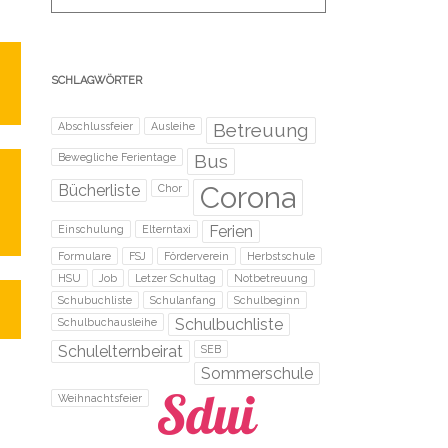
SCHLAGWÖRTER
Betreuung
Abschlussfeier
Ausleihe
Bus
Bewegliche Ferientage
Corona
Bücherliste
Chor
Ferien
Einschulung
Elterntaxi
Formulare
FSJ
Förderverein
Herbstschule
HSU
Job
Letzer Schultag
Notbetreuung
Schubuchliste
Schulanfang
Schulbeginn
Schulbuchliste
Schulbuchausleihe
Schulelternbeirat
SEB
Sommerschule
Weihnachtsfeier